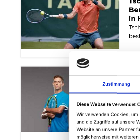
Ts
Ber
in
Tsc
bes
03.
Auf
Zustimmung
all
un
Diese Webseite verwendet 
Fab
Wir verwenden Cookies, um I
säm
und die Zugriffe auf unsere 
Website an unsere Partner fü
möglicherweise mit weiteren