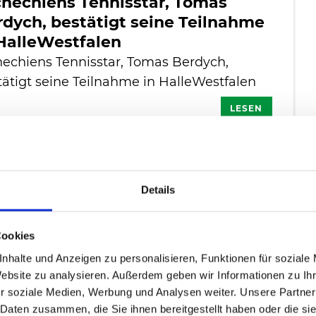
chechiens Tennisstar, Tomas
dych, bestätigt seine Teilnahme
 HalleWestfalen
hechiens Tennisstar, Tomas Berdych,
tätigt seine Teilnahme in HalleWestfalen
LESEN
03.2016
schlag für erfolgreichstes Duo
Details
er Zeiten in HalleWestfalen: Bob
d Mike Bryan
Cookies
elhaftes Doppelpaar pulverisierte
nhalte und Anzeigen zu personalisieren, Funktionen für soziale
tliche Tennis-Rekorde der letzten 15 Jahre
Website zu analysieren. Außerdem geben wir Informationen zu I
r soziale Medien, Werbung und Analysen weiter. Unsere Partner
LESEN
 Daten zusammen, die Sie ihnen bereitgestellt haben oder die s