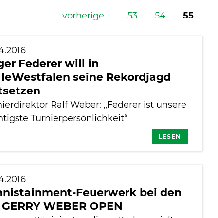
vorherige
…
53
54
55
4.2016
er Federer will in
lleWestfalen seine Rekordjagd
tsetzen
ierdirektor Ralf Weber: „Federer ist unsere
tigste Turnierpersönlichkeit“
LESEN
4.2016
nnistainment-Feuerwerk bei den
. GERRY WEBER OPEN