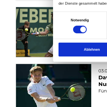
der Dienste gesammelt habe
15.0
Einwilligungsauswahl
Tu
Notwendig
und
Gae
Ale
Ablehnen
03.
Dav
Nu
Fünf