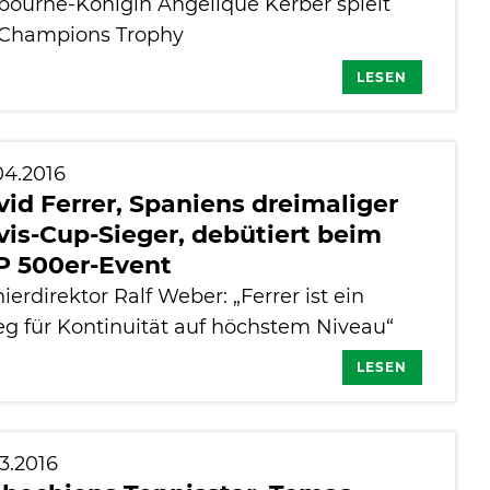
bourne-Königin Angelique Kerber spielt
 Champions Trophy
LESEN
04.2016
id Ferrer, Spaniens dreimaliger
is-Cup-Sieger, debütiert beim
P 500er-Event
ierdirektor Ralf Weber: „Ferrer ist ein
eg für Kontinuität auf höchstem Niveau“
LESEN
3.2016