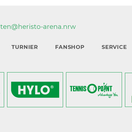
rten@
heristo-arena.
nrw
TURNIER
FANSHOP
SERVICE