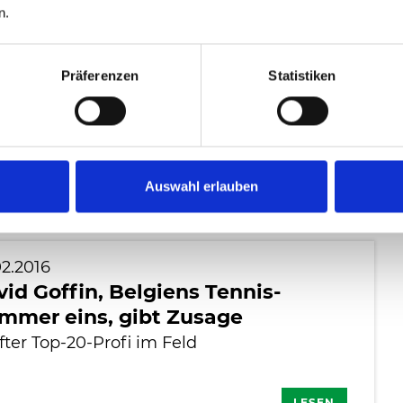
n.
2.2016
rniersiege von Dominic Thiem
Präferenzen
Statistiken
 Kei Nishikori
l Monfils im Finale von Rotterdam.
xander Zverev hat bereits Ranking 56 inne
Auswahl erlauben
LESEN
02.2016
id Goffin, Belgiens Tennis-
mmer eins, gibt Zusage
ter Top-20-Profi im Feld
LESEN