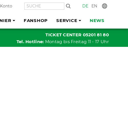
SUCHE
DE
EN
In
 Konto
NIER
FANSHOP
SERVICE
NEWS
TICKET CENTER 05201 81 80
Tel. Hotline:
Montag bis Freitag 11 - 17 Uhr