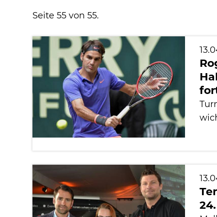
Seite 55 von 55.
13.0
Rog
Ha
for
Turn
wich
13.0
Te
24