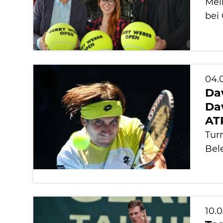
Mel
bei
04.
Dav
Dav
AT
Turn
Bel
10.0