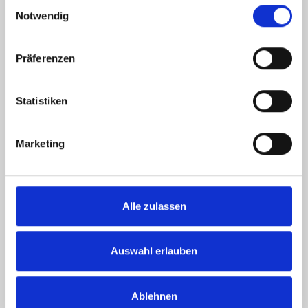
Einwilligungsauswahl
VIP
TICKETS
Notwendig
ERGEBNISSE
TURNIER
Präferenzen
FANSHOP
SERVICE
Statistiken
NEWS
Marketing
Alle zulassen
Auswahl erlauben
Ablehnen