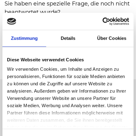
Sie haben eine spezielle Frage, die noch nicht
beantwortet wurde?
WIR HELFEN GERNE
International
Zustimmung
Details
Über Cookies
Diese Webseite verwendet Cookies
Wir verwenden Cookies, um Inhalte und Anzeigen zu
personalisieren, Funktionen für soziale Medien anbieten
zu können und die Zugriffe auf unsere Website zu
analysieren. Außerdem geben wir Informationen zu Ihrer
Verwendung unserer Website an unsere Partner für
Ticket Hotline 05201 81 80 oder
soziale Medien, Werbung und Analysen weiter. Unsere
karten@
heristo-arena.
nrw
Partner führen diese Informationen möglicherweise mit
weiteren Daten zusammen, die Sie ihnen bereitgestellt
haben oder die sie im Rahmen Ihrer Nutzung der Dienste
gesammelt haben.