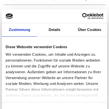
Europa
BeTV
Belgien,
Luxenburg
Zustimmung
Details
Über Cookies
Europa
CYTA
Zypern
Europa
Eurosport
Frankreich
Diese Webseite verwendet Cookies
France
Wir verwenden Cookies, um Inhalte und Anzeigen zu
personalisieren, Funktionen für soziale Medien anbieten
zu können und die Zugriffe auf unsere Website zu
Europa
Network4
Ungarn
analysieren. Außerdem geben wir Informationen zu Ihrer
Verwendung unserer Website an unsere Partner für
Europa
OTE
Griechenland
soziale Medien, Werbung und Analysen weiter. Unsere
Partner führen diese Informationen möglicherweise mit
Europa
Polsat
Polen
weiteren Daten zusammen, die Sie ihnen bereitgestellt
haben oder die sie im Rahmen Ihrer Nutzung der Dienste
gesammelt haben.
Europa
Pragosport
Spanien, Italie
Einwilligungsauswahl