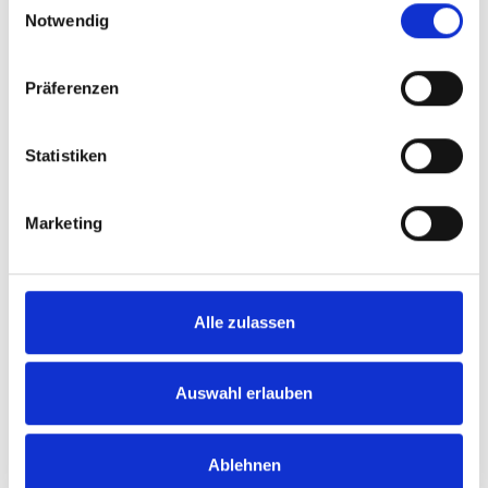
Notwendig
(News)
Deutschland,
Polen, Dänem
Tschechische
Präferenzen
Republik, Slo
Statistiken
Europa
RCS & RDS
Rumänien
(Digisport)
Marketing
Europa
Setana Stans
Armenien,
Azerbaijan,
Alle zulassen
Belarus, Georg
Kasachstan,
Auswahl erlauben
Kirgistan, Mol
Tadschikistan,
Turkmenistan,
Ablehnen
Usbekistan,