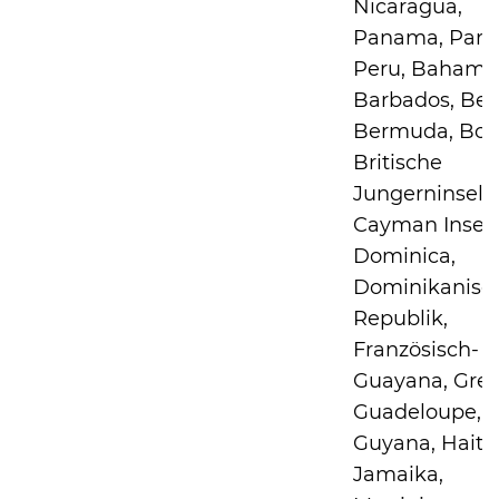
Nicaragua,
Panama, Para
Peru, Bahama
Barbados, Beli
Bermuda, Boli
Britische
Jungerninseln
Cayman Inseln
Dominica,
Dominikanisc
Republik,
Französisch-
Guayana, Gre
Guadeloupe,
Guyana, Haiti,
Jamaika,