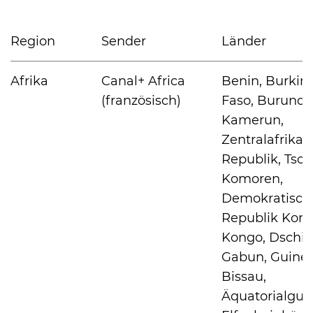
Region
Sender
Länder
Afrika
Canal+ Africa
Benin, Burkin
(französisch)
Faso, Burundi,
Kamerun,
Zentralafrikan
Republik, Tsch
Komoren,
Demokratisch
Republik Kong
Kongo, Dschibu
Gabun, Guine
Bissau,
Äquatorialgui