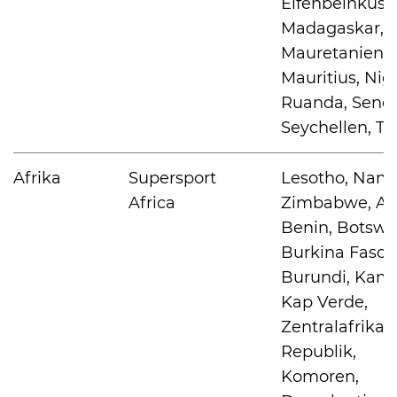
Elfenbeinküste
International
Madagaskar, M
Mauretanien,
Mauritius, Nige
Ruanda, Seneg
Seychellen, T
Afrika
Supersport
Lesotho, Nami
Africa
Zimbabwe, An
Benin, Botswa
Burkina Faso,
Burundi, Kam
Kap Verde,
Zentralafrikan
Republik,
Komoren,