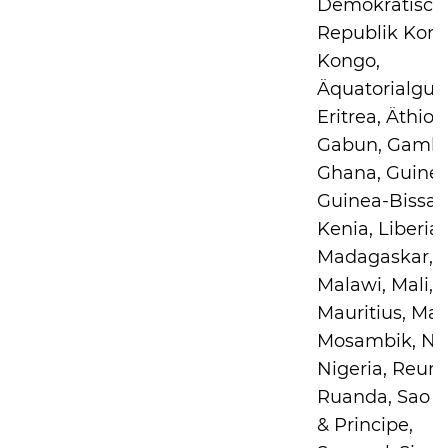
Demokratisch
Republik Kong
Kongo,
Äquatorialgui
Eritrea, Äthiop
Gabun, Gambi
Ghana, Guinea
Guinea-Bissau
Kenia, Liberia,
Madagaskar,
Malawi, Mali,
Mauritius, May
Mosambik, Nig
Nigeria, Reuni
Ruanda, Sao 
& Principe,