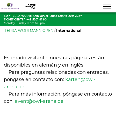
34th TERRA WORTMANN OPEN
•
June 12th to 20st 2027
TICKET CENTER +49 5201 81 80
Monday - Friday 11 am to 5pm
TERRA WORTMANN OPEN
International
Estimado visitante: nuestras páginas están
disponibles en alemán y en inglés.
Para preguntas relacionadas con entradas,
póngase en contacto con:
karten@
owl-
arena.
de
.
Para más información, póngase en contacto
con:
event@
owl-arena.
de
.