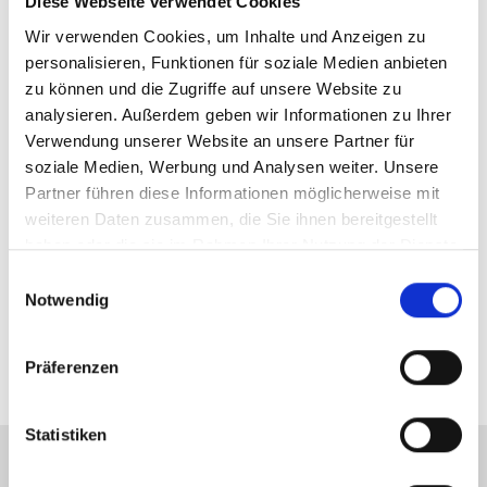
Diese Webseite verwendet Cookies
Wir verwenden Cookies, um Inhalte und Anzeigen zu
personalisieren, Funktionen für soziale Medien anbieten
当サイトにご来訪いただき、ありがとうございま
zu können und die Zugriffe auf unsere Website zu
す。私たちのサイトはドイツ語でサービスを提供し
analysieren. Außerdem geben wir Informationen zu Ihrer
ております。
Verwendung unserer Website an unsere Partner für
入場券に関するご質問は下記のメールアドレスま
soziale Medien, Werbung und Analysen weiter. Unsere
でご連絡ください：
karten@
owl-arena.
de
Partner führen diese Informationen möglicherweise mit
weiteren Daten zusammen, die Sie ihnen bereitgestellt
その他のことに関するご質問は下記のメールアド
haben oder die sie im Rahmen Ihrer Nutzung der Dienste
レスまでご連絡ください：
event@
owl-arena.
de
gesammelt haben.
Einwilligungsauswahl
Notwendig
Präferenzen
Statistiken