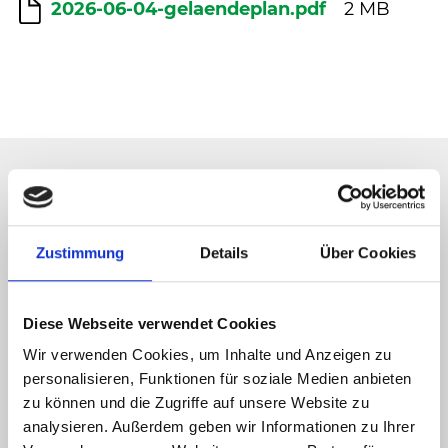
2026-06-04-gelaendeplan.pdf
2 MB
Tickets +49 (0) 5201 81 80 or
karten@
heristo-arena.
nrw
Zustimmung
Details
Über Cookies
Diese Webseite verwendet Cookies
VIP
TICKETS
SCORES
Wir verwenden Cookies, um Inhalte und Anzeigen zu
personalisieren, Funktionen für soziale Medien anbieten
TOURNAMENT
SERVICE
zu können und die Zugriffe auf unsere Website zu
analysieren. Außerdem geben wir Informationen zu Ihrer
NEWS