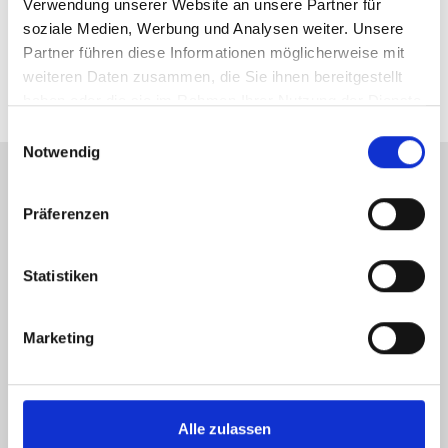
Verwendung unserer Website an unsere Partner für
soziale Medien, Werbung und Analysen weiter. Unsere
Partner führen diese Informationen möglicherweise mit
weiteren Daten zusammen, die Sie ihnen bereitgestellt
haben oder die sie im Rahmen Ihrer Nutzung der Dienste
gesammelt haben.
Einwilligungsauswahl
Notwendig
Tickets +49 (0) 5201 81 80 or
Präferenzen
karten@
heristo-arena.
nrw
Statistiken
Marketing
VIP
TICKETS
SCORES
TOURNAMENT
SERVICE
Alle zulassen
NEWS