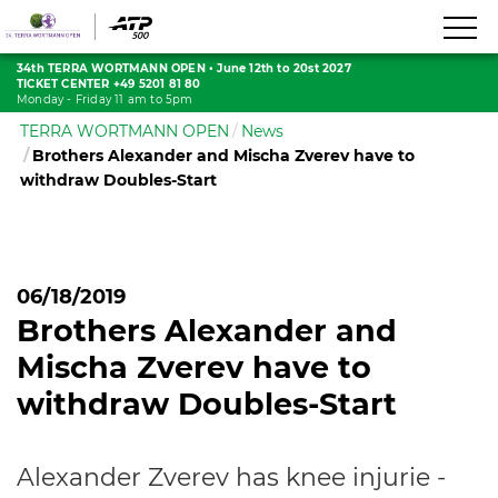
34th TERRA WORTMANN OPEN
•
June 12th to 20st 2027
TICKET CENTER +49 5201 81 80
Monday - Friday 11 am to 5pm
TERRA WORTMANN OPEN
News
Brothers Alexander and Mischa Zverev have to
withdraw Doubles-Start
06/18/2019
Brothers Alexander and
Mischa Zverev have to
withdraw Doubles-Start
Alexander Zverev has knee injurie -