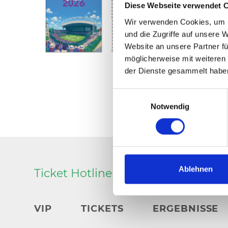
Diese Webseite verwendet 
Wir verwenden Cookies, um I
und die Zugriffe auf unsere 
Website an unsere Partner fü
möglicherweise mit weiteren
der Dienste gesammelt habe
Einwilligungsauswahl
Notwendig
Ablehnen
Ticket Hotline 05201 81 80 oder
ka
VIP
TICKETS
ERGEBNISSE