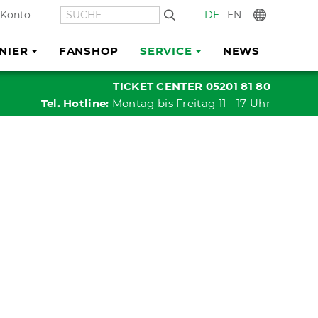
SUCHE
DE
EN
In
 Konto
NIER
FANSHOP
SERVICE
NEWS
TICKET CENTER 05201 81 80
Tel. Hotline:
Montag bis Freitag 11 - 17 Uhr