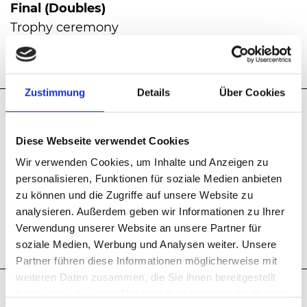
Final
(Doubles)
Trophy ceremony
Location: Centre Court
Zustimmung
Details
Über Cookies
01.00 p.m.
Diese Webseite verwendet Cookies
Admission to the VIP Area
Wir verwenden Cookies, um Inhalte und Anzeigen zu
(separate ticket required)
personalisieren, Funktionen für soziale Medien anbieten
Daytime: Live music with
Sunrise
zu können und die Zugriffe auf unsere Website zu
Culinary variety at international food buffets &
analysieren. Außerdem geben wir Informationen zu Ihrer
exclusive drinks at the beach bar
Verwendung unserer Website an unsere Partner für
soziale Medien, Werbung und Analysen weiter. Unsere
Partner führen diese Informationen möglicherweise mit
weiteren Daten zusammen, die Sie ihnen bereitgestellt
03.30 p.m.
haben oder die sie im Rahmen Ihrer Nutzung der Dienste