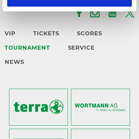
karten@
heristo-arena.
nrw
VIP
TICKETS
SCORES
TOURNAMENT
SERVICE
NEWS