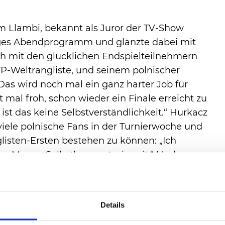
m Llambi, bekannt als Juror der TV-Show
tiges Abendprogramm und glänzte dabei mit
uch mit den glücklichen Endspielteilnehmern
P-Weltrangliste, und seinem polnischer
Das wird noch mal ein ganz harter Job für
 mal froh, schon wieder ein Finale erreicht zu
ist das keine Selbstverständlichkeit.“ Hurkacz
viele polnische Fans in der Turnierwoche und
listen-Ersten bestehen zu können: „Ich
ine Menge Selbstbewusstsein mit.“ Hurkacz
 vier Tiebreaks für sich entschieden, er
terie.
Details
ie Profitänzer Malika Dzumaev und Zsolt