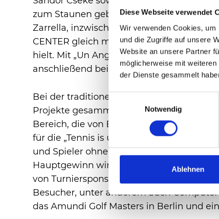
Sandor Cseke sowie die Artisten des GOP
Diese Webseite verwendet 
zum Staunen gebracht und für tosenden A
Zarrella, inzwischen Star einer ZDF-S
Wir verwenden Cookies, um I
und die Zugriffe auf unsere 
CENTER gleich mit seinen ersten Songs so
Website an unsere Partner fü
hielt. Mit „Un Angelo“ verabschiedete sich
möglicherweise mit weiteren
anschließend bei Partysound der Band „Su
der Dienste gesammelt habe
Bei der traditionellen Tombola der TER
Einwilligungsauswahl
Notwendig
Projekte gesammelt. Zum einen für den la
Bereich, die von Bodelschwinghschen Stif
für die „Tennis is us“-Foundation, die sic
und Spieler ohne große Einstiegshürden f
Hauptgewinn winkte ein Business-Class-Fl
Ablehnen
von Turniersponsor Emirates. Zudem wartet
Besucher, unter anderem auch Computer v
das Amundi Golf Masters in Berlin und e