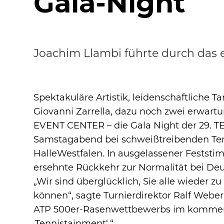
Gala-Night
Joachim Llambi führte durch das
Spektakuläre Artistik, leidenschaftliche Ta
Giovanni Zarrella, dazu noch zwei erwart
EVENT CENTER – die Gala Night der 29
Samstagabend bei schweißtreibenden Te
HalleWestfalen. In ausgelassener Feststi
ersehnte Rückkehr zur Normalität bei De
„Wir sind überglücklich, Sie alle wieder
können“, sagte Turnierdirektor Ralf Weber
ATP 500er-Rasenwettbewerbs im kommende
,Tennistainment‘.“