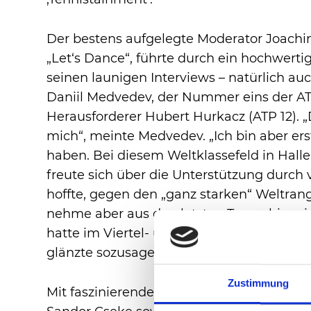
Der bestens aufgelegte Moderator Joachi
„Let‘s Dance“, führte durch ein hochwer
seinen launigen Interviews – natürlich a
Daniil Medvedev, der Nummer eins der AT
Herausforderer Hubert Hurkacz (ATP 12). „
mich“, meinte Medvedev. „Ich bin aber erst
haben. Bei diesem Weltklassefeld in Halle 
freute sich über die Unterstützung durch 
hoffte, gegen den „ganz starken“ Weltrang
nehme aber aus den letzten Tagen hier e
hatte im Viertel- und Halbfinale insgesamt
glänzte sozusagen als König der Tennis-Lot
Zustimmung
Mit faszinierenden Bühnenshows hatten d