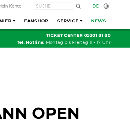
SUCHE
DE
In
Mein Konto
NIER
FANSHOP
SERVICE
NEWS
TICKET CENTER 05201 81 80
Tel. Hotline:
Montag bis Freitag 11 - 17 Uhr
ANN OPEN