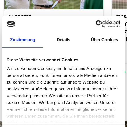
24.06.2026
21.06
Björn Sassenroth – die
Tia
Stimme, die Menschen
er
verbindet
Ha
Zustimmung
Details
Über Cookies
LESEN
Diese Webseite verwendet Cookies
Wir verwenden Cookies, um Inhalte und Anzeigen zu
personalisieren, Funktionen für soziale Medien anbieten
zu können und die Zugriffe auf unsere Website zu
Next
analysieren. Außerdem geben wir Informationen zu Ihrer
Verwendung unserer Website an unsere Partner für
soziale Medien, Werbung und Analysen weiter. Unsere
Partner führen diese Informationen möglicherweise mit
weiteren Daten zusammen, die Sie ihnen bereitgestellt
haben oder die sie im Rahmen Ihrer Nutzung der Dienste