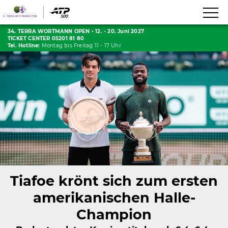
34. TERRA WORTMANN OPEN
•
12. - 20. Juni 2027
TICKET CENTER 05201 81 80
Tel. Hotline:
Montag bis Freitag 11 - 17 Uhr
Tiafoe krönt sich zum ersten
amerikanischen Halle-
Champion