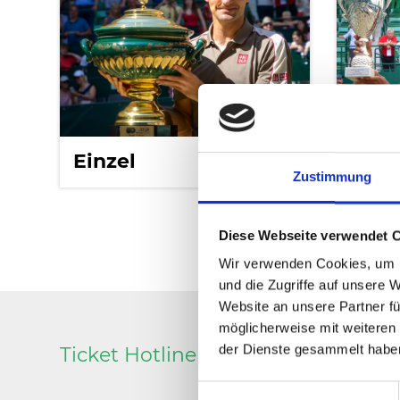
Einzel
Dopp
Zustimmung
Diese Webseite verwendet 
Wir verwenden Cookies, um I
und die Zugriffe auf unsere 
Website an unsere Partner fü
möglicherweise mit weiteren
der Dienste gesammelt habe
Ticket Hotline 05201 81 80 oder
ka
Einwilligungsauswahl