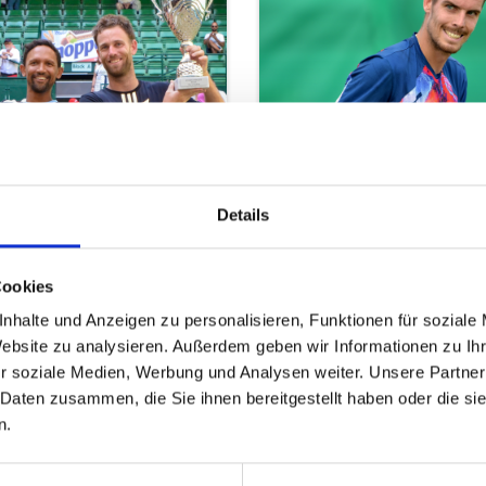
el
Qualifikation
Details
Cookies
nhalte und Anzeigen zu personalisieren, Funktionen für soziale
Website zu analysieren. Außerdem geben wir Informationen zu I
r soziale Medien, Werbung und Analysen weiter. Unsere Partner
 Daten zusammen, die Sie ihnen bereitgestellt haben oder die s
n.
rten@
heristo-arena.
nrw