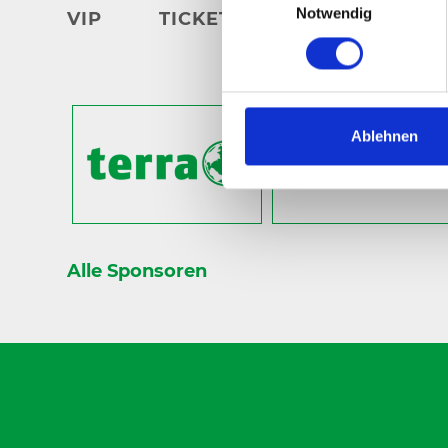
Notwendig
VIP
TICKETS
ERGEBNISSE
Ablehnen
Alle Sponsoren