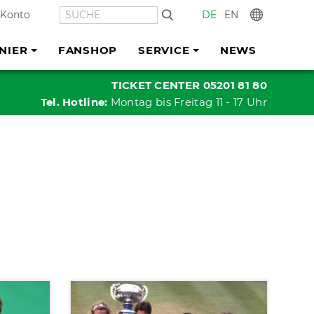
SUCHE
DE
EN
In
 Konto
NIER
FANSHOP
SERVICE
NEWS
TICKET CENTER 05201 81 80
Tel. Hotline:
Montag bis Freitag 11 - 17 Uhr