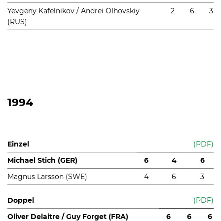
Yevgeny Kafelnikov / Andrei Olhovskiy
2
6
3
(RUS)
1994
Einzel
(PDF)
Michael Stich (GER)
6
4
6
Magnus Larsson (SWE)
4
6
3
Doppel
(PDF)
Oliver Delaitre / Guy Forget (FRA)
6
6
6