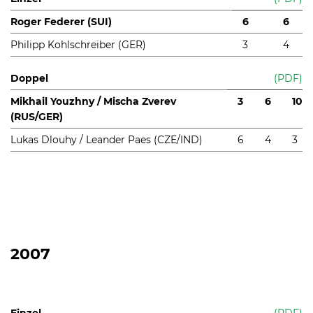
Roger Federer (SUI)
6
6
Philipp Kohlschreiber (GER)
3
4
Doppel
(PDF)
Mikhail Youzhny / Mischa Zverev
3
6
10
(RUS/GER)
Lukas Dlouhy / Leander Paes (CZE/IND)
6
4
3
2007
Einzel
(PDF)