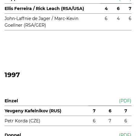
Ellis Ferreira / Rick Leach (RSA/USA)
4
6
7
John-Laffnie de Jager / Marc-Kevin
6
4
6
Goellner (RSA/GER)
1997
Einzel
(PDF)
Yevgeny Kafelnikov (RUS)
7
6
7
Petr Korda (CZE)
6
7
6
Doppel
(PDF)