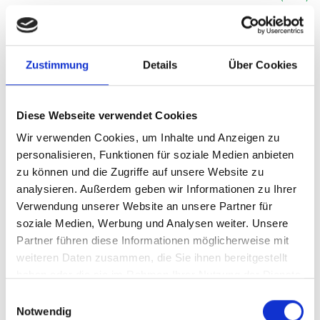
Philipp Petzschner (GER)
6
0
ret.
Philipp Kohlschreiber (GER)
7
2
Zustimmung
Details
Über Cookies
Doppel
(PDF)
Rohan Bopanna / Aisam-Ul-Haq Qureshi
7
3
11
Diese Webseite verwendet Cookies
(IND/PAK)
Wir verwenden Cookies, um Inhalte und Anzeigen zu
Robin Haase/Milos Raonic (NED/CAN)
6
6
9
personalisieren, Funktionen für soziale Medien anbieten
zu können und die Zugriffe auf unsere Website zu
analysieren. Außerdem geben wir Informationen zu Ihrer
Verwendung unserer Website an unsere Partner für
soziale Medien, Werbung und Analysen weiter. Unsere
Partner führen diese Informationen möglicherweise mit
2010
weiteren Daten zusammen, die Sie ihnen bereitgestellt
haben oder die sie im Rahmen Ihrer Nutzung der Dienste
gesammelt haben.
Einwilligungsauswahl
Notwendig
Einzel
(PDF)