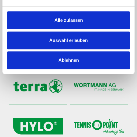
VIP
TICKETS
ERGEBNISSE
TURNIER
Alle zulassen
FANSHOP
SERVICE
Auswahl erlauben
NEWS
Ablehnen