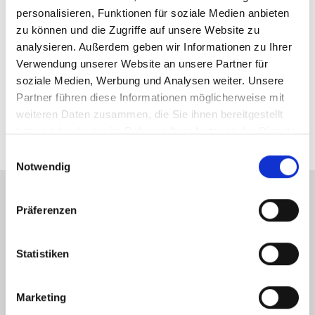
personalisieren, Funktionen für soziale Medien anbieten
zu können und die Zugriffe auf unsere Website zu
analysieren. Außerdem geben wir Informationen zu Ihrer
Buchungsformular Arenaführungen
41
Verwendung unserer Website an unsere Partner für
KB
soziale Medien, Werbung und Analysen weiter. Unsere
Partner führen diese Informationen möglicherweise mit
weiteren Daten zusammen, die Sie ihnen bereitgestellt
haben oder die sie im Rahmen Ihrer Nutzung der Dienste
gesammelt haben.
Einwilligungsauswahl
Notwendig
Präferenzen
Ticket Hotline 05201 81 80 oder
karten@
heristo-arena.
nrw
Statistiken
Marketing