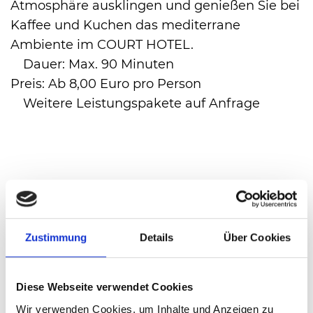
Atmosphäre ausklingen und genießen Sie bei
Kaffee und Kuchen das mediterrane
Ambiente im COURT HOTEL.
Dauer: Max. 90 Minuten
International
Preis: Ab 8,00 Euro pro Person
Weitere Leistungspakete auf Anfrage
Buchung
COURT HOTEL
Roger-Federer-Allee 6
Zustimmung
Details
Über Cookies
33790 HalleWestfalen
Telefon: (05201) 89 90
Diese Webseite verwendet Cookies
Email: info@courthotel.de
Wir verwenden Cookies, um Inhalte und Anzeigen zu