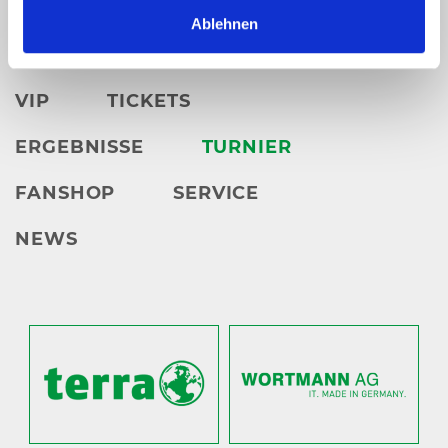
karten@
heristo-arena.
nrw
Ablehnen
VIP
TICKETS
ERGEBNISSE
TURNIER
FANSHOP
SERVICE
NEWS