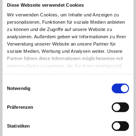
karten@
heristo-arena.
nrw
International
Diese Webseite verwendet Cookies
Wir verwenden Cookies, um Inhalte und Anzeigen zu
personalisieren, Funktionen für soziale Medien anbieten
zu können und die Zugriffe auf unsere Website zu
VIP
TICKETS
analysieren. Außerdem geben wir Informationen zu Ihrer
Verwendung unserer Website an unsere Partner für
ERGEBNISSE
TURNIER
soziale Medien, Werbung und Analysen weiter. Unsere
Partner führen diese Informationen möglicherweise mit
FANSHOP
SERVICE
weiteren Daten zusammen, die Sie ihnen bereitgestellt
haben oder die sie im Rahmen Ihrer Nutzung der Dienste
NEWS
gesammelt haben.
Einwilligungsauswahl
Notwendig
Präferenzen
Statistiken