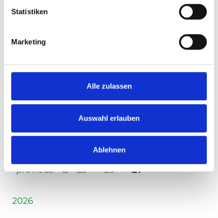
Statistiken
Marketing
06/17/2016
Klaasen/Ram defeated the
Alle zulassen
Bryan-Brothers
US-pair get to the finals after a nail-biter
Auswahl erlauben
READ ALL
Ablehnen
Page 27 of 27.
previous
…
25
26
27
2026