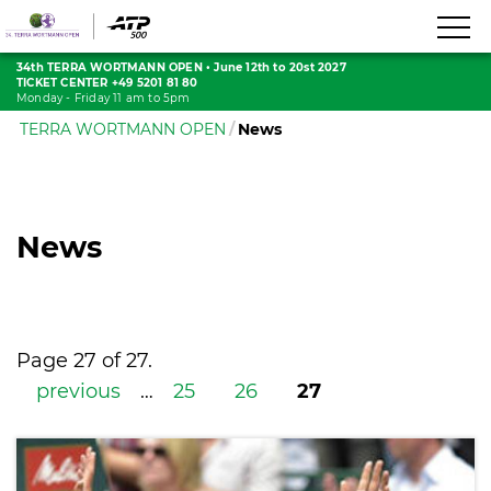
34th TERRA WORTMANN OPEN
•
June 12th to 20st 2027
TICKET CENTER +49 5201 81 80
Monday - Friday 11 am to 5pm
TERRA WORTMANN OPEN
News
News
Page 27 of 27.
previous
…
25
26
27