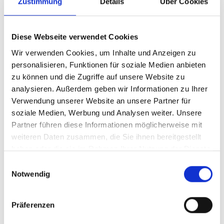
Zustimmung
Details
Über Cookies
06/17/2016
The big clash: Superstar Federer
Diese Webseite verwendet Cookies
meets young gun Zverev
Wir verwenden Cookies, um Inhalte und Anzeigen zu
The eight time GERRY WEBER OPEN
personalisieren, Funktionen für soziale Medien anbieten
zu können und die Zugriffe auf unsere Website zu
champion defeats Goffin 6:1, 7:6
analysieren. Außerdem geben wir Informationen zu Ihrer
READ ALL
Verwendung unserer Website an unsere Partner für
soziale Medien, Werbung und Analysen weiter. Unsere
Partner führen diese Informationen möglicherweise mit
weiteren Daten zusammen, die Sie ihnen bereitgestellt
haben oder die sie im Rahmen Ihrer Nutzung der Dienste
gesammelt haben.
Einwilligungsauswahl
Notwendig
Präferenzen