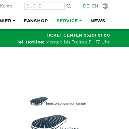
SUCHE
DE
EN
In
 Konto
NIER
FANSHOP
SERVICE
NEWS
TICKET CENTER 05201 81 80
Tel. Hotline:
Montag bis Freitag 11 - 17 Uhr