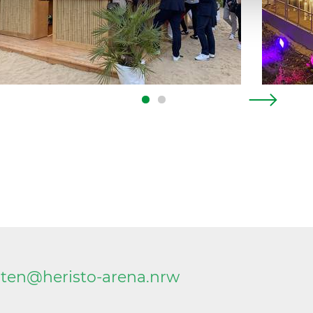
Next
rten@
heristo-arena.
nrw