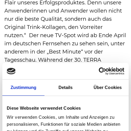
Flair unseres Erfolgsproduktes. Denn unsere
Anwenderinnen und Anwender wollen nicht
nur die beste Qualität, sondern auch das
Original Trink-Kollagen, den Vorreiter
nutzen.“ Der neue TV-Spot wird ab Ende April
im deutschen Fernsehen zu sehen sein, unter
anderem in der „Best Minute“ vor der
Tagesschau. Während der 30. TERRA
WORTMANN OPEN wird die Kampagne auf
den Leinwänden gezeigt.
Die Preise und weitere Informationen sind
Zustimmung
Details
Über Cookies
im Internetportal der TERRA WORTMANN
OPEN nachzulesen. Der Erwerb von
Diese Webseite verwendet Cookies
Eintrittskarten ist sowohl unter der
Tickethotline (05201) 81 80 als auch im
Wir verwenden Cookies, um Inhalte und Anzeigen zu
personalisieren, Funktionen für soziale Medien anbieten
Internet unter
www.terrawortmann-open.de