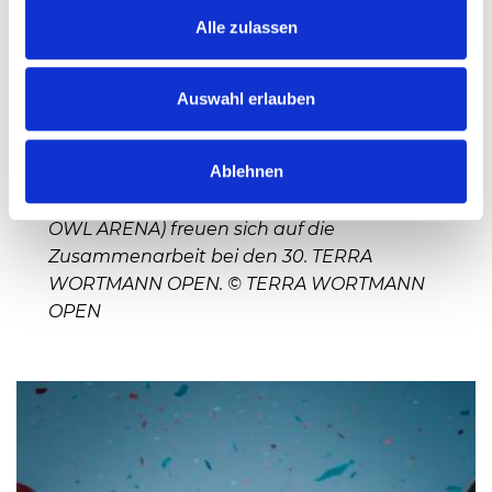
Alle zulassen
Auswahl erlauben
Hauke Thoma (rechts, CEO & Founder Quiris
Ablehnen
Healthcare) und Ralf Weber (Turnierdirektor
und geschäftsführender Gesellschafter
OWL ARENA) freuen sich auf die
Zusammenarbeit bei den 30. TERRA
WORTMANN OPEN. © TERRA WORTMANN
OPEN