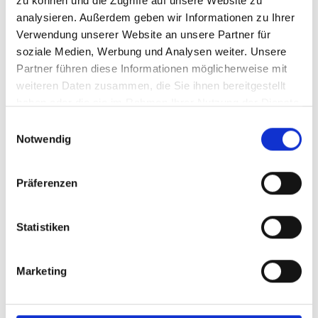
zu können und die Zugriffe auf unsere Website zu
und bei allen eventim-Vorverkaufsstellen
analysieren. Außerdem geben wir Informationen zu Ihrer
möglich. Sie sind zudem als Print@Home-
Verwendung unserer Website an unsere Partner für
oder Mobile-Ticket buchbar. Das TICKET
soziale Medien, Werbung und Analysen weiter. Unsere
CENTER ist via Email unter
karten@
owl-
Partner führen diese Informationen möglicherweise mit
arena.
de
zu erreichen und hat die Anschrift:
weiteren Daten zusammen, die Sie ihnen bereitgestellt
haben oder die sie im Rahmen Ihrer Nutzung der Dienste
Gausekampweg 2 in 33790 HalleWestfalen.
gesammelt haben.
Einwilligungsauswahl
Notwendig
ALLE ANSCHAUEN
Präferenzen
Statistiken
Marketing