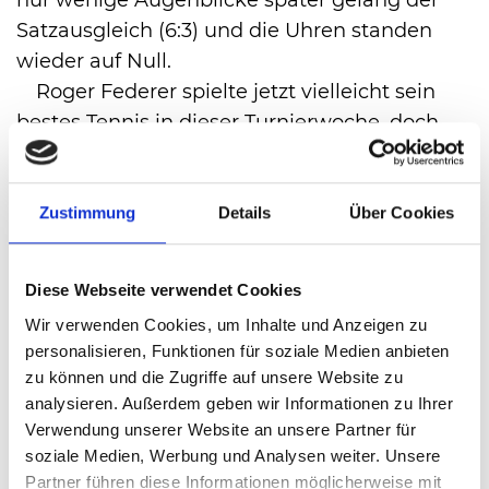
Satzausgleich (6:3) und die Uhren standen
wieder auf Null.
Roger Federer spielte jetzt vielleicht sein
bestes Tennis in dieser Turnierwoche, doch
auch Borna Coric ließ sich so schnell nicht
kleinkriegen und legte noch mal eine Schippe
drauf. Der Youngster schlug immer besser auf
Zustimmung
Details
Über Cookies
und wurde dadurch noch mutiger. Das sollte
sich im sechsten Spiel auszahlen. Coric
Diese Webseite verwendet Cookies
erzwang mit knallharten Grundschlägen die
Wir verwenden Cookies, um Inhalte und Anzeigen zu
erste Breakchance des Satzes, Federer verzog
personalisieren, Funktionen für soziale Medien anbieten
einen Rückhandslice und plötzlich stand der
zu können und die Zugriffe auf unsere Website zu
Seriensieger der Gerry Weber Open mit dem
analysieren. Außerdem geben wir Informationen zu Ihrer
Rücken zur Wand. Einen Matchball bei
Verwendung unserer Website an unsere Partner für
eigenem Aufschlag konnte Federer noch
soziale Medien, Werbung und Analysen weiter. Unsere
Partner führen diese Informationen möglicherweise mit
abwehren, doch kurz darauf beendete der