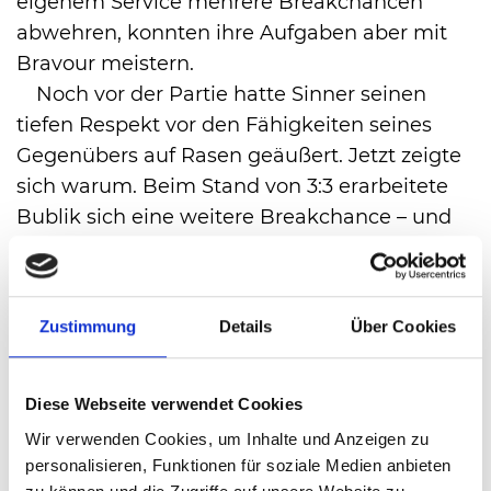
eigenem Service mehrere Breakchancen
abwehren, konnten ihre Aufgaben aber mit
Bravour meistern.
Noch vor der Partie hatte Sinner seinen
tiefen Respekt vor den Fähigkeiten seines
Gegenübers auf Rasen geäußert. Jetzt zeigte
sich warum. Beim Stand von 3:3 erarbeitete
Bublik sich eine weitere Breakchance – und
konnte mit einem überragenden Vorhand-
Passierball tatsächlich verwandeln. Beinahe
noch beeindruckender: Nerven zeigte Bublik
Zustimmung
Details
Über Cookies
in der Schlussphase keine. Mit zwei
durchgebrachten Aufschlagspielen machte
Bublik den größten Sieg seiner Karriere
Diese Webseite verwendet Cookies
humorlos perfekt.
Wir verwenden Cookies, um Inhalte und Anzeigen zu
Für Sinner endet damit der Traum von der
personalisieren, Funktionen für soziale Medien anbieten