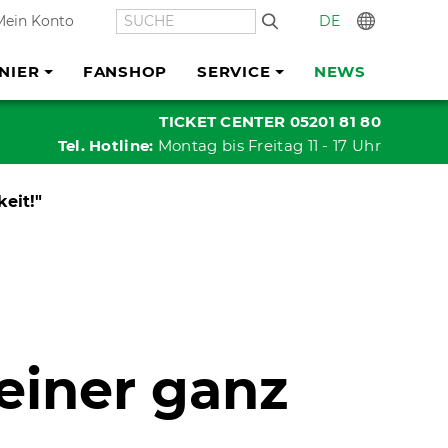
SUCHE
DE
In
Mein Konto
NIER
FANSHOP
SERVICE
NEWS
TICKET CENTER 05201 81 80
Tel. Hotline:
Montag bis Freitag 11 - 17 Uhr
eit!"
 einer ganz