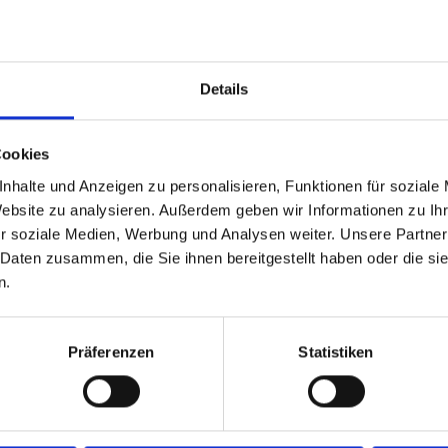
Details
s Endspiel beim ATP Masters in Rom sowie die
eim Masters in Madrid (Niederlage gegen
en French Open verlor der Grieche etwas
Cookies
nemarks Newcomer Holger Rune. Auf Rune
nhalte und Anzeigen zu personalisieren, Funktionen für soziale
finale der TERRA WORTMANN OPEN treffen.
Website zu analysieren. Außerdem geben wir Informationen zu I
 auf der Tour, ein charismatischer Spieler mit
r soziale Medien, Werbung und Analysen weiter. Unsere Partner
Turnierchef Weber. „Ich bin sicher, dass er im
 Daten zusammen, die Sie ihnen bereitgestellt haben oder die s
n.
ird.“
Präferenzen
Statistiken