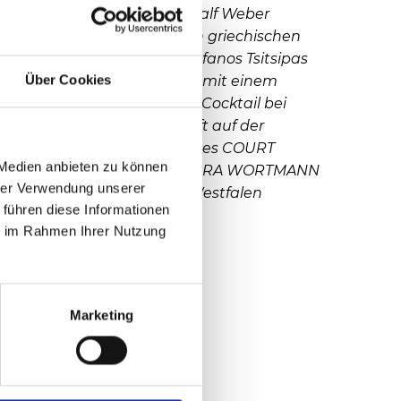
Turnierchef Ralf Weber
begrüßte den griechischen
Superstar Stefanos Tsitsipas
Über Cookies
am Samstag mit einem
alkoholfreien Cocktail bei
seiner Ankunft auf der
Seeterrasse des COURT
 Medien anbieten zu können
HOTEL. © TERRA WORTMANN
hrer Verwendung unserer
OPEN/HalleWestfalen
 führen diese Informationen
ie im Rahmen Ihrer Nutzung
Marketing