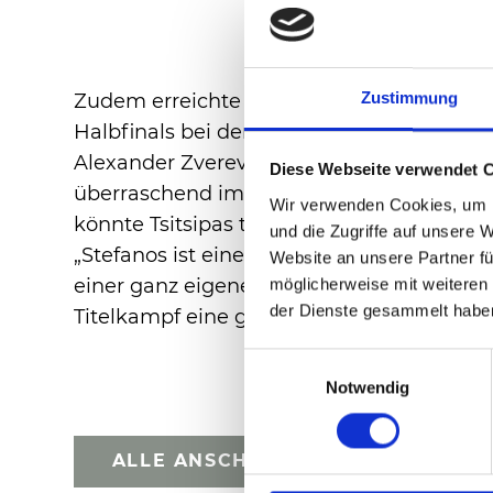
Zustimmung
Zudem erreichte er im laufenden Jahr da
Halbfinals bei den Australien Open und b
Alexander Zverev). Bei den zurückliegend
Diese Webseite verwendet 
überraschend im Achtelfinale gegen Dä
Wir verwenden Cookies, um I
könnte Tsitsipas theoretisch im Viertel
und die Zugriffe auf unsere 
„Stefanos ist einer der Publikumslieblinge
Website an unsere Partner fü
einer ganz eigenen Persönlichkeit“, sagte 
möglicherweise mit weiteren
der Dienste gesammelt habe
Titelkampf eine gewichtige Rolle spielen w
Einwilligungsauswahl
Notwendig
ALLE ANSCHAUEN