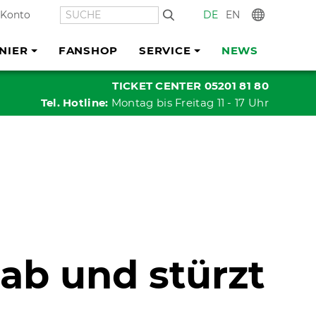
SUCHE
DE
EN
In
 Konto
NIER
FANSHOP
SERVICE
NEWS
TICKET CENTER 05201 81 80
Tel. Hotline:
Montag bis Freitag 11 - 17 Uhr
ab und stürzt