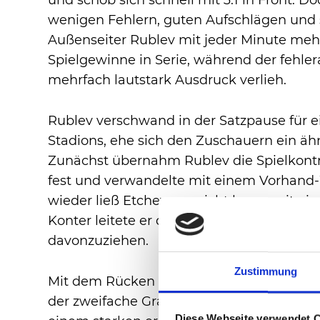
und schob sich schnell mit 3:1 in Front. 
wenigen Fehlern, guten Aufschlägen und 
Außenseiter Rublev mit jeder Minute mehr
Spielgewinne in Serie, während der fehler
mehrfach lautstark Ausdruck verlieh.
Rublev verschwand in der Satzpause für 
Stadions, ehe sich den Zuschauern ein äh
Zunächst übernahm Rublev die Spielkontr
fest und verwandelte mit einem Vorhand
wieder ließ Etcheverry nicht lange mit ei
Konter leitete er das umgehende Rebreak 
davonzuziehen.
Zustimmung
Mit dem Rücken zur Wand bäumte Rublev s
der zweifache Grand-Slam-Halbfinalist zu 
Diese Webseite verwendet 