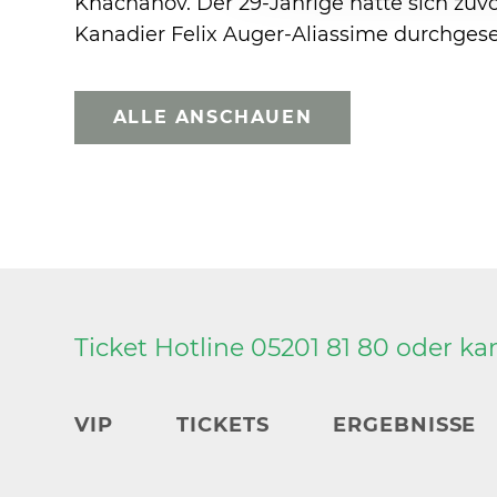
Khachanov. Der 29-Jährige hatte sich zuv
Kanadier Felix Auger-Aliassime durchgese
ALLE ANSCHAUEN
Ticket Hotline 05201 81 80 oder
ka
VIP
TICKETS
ERGEBNISSE