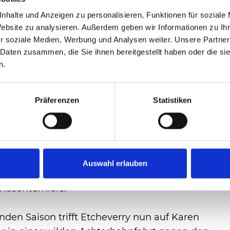
chball ab und glich zum 5:5 aus. Wenig
g zügig auf 5:1 davon und vollendete mit
nhalte und Anzeigen zu personalisieren, Funktionen für soziale
Website zu analysieren. Außerdem geben wir Informationen zu I
Satzausgleich. Es brauchte den
r soziale Medien, Werbung und Analysen weiter. Unsere Partner
 Daten zusammen, die Sie ihnen bereitgestellt haben oder die s
n.
in enges Kopf-an-Kopf-Rennen. Das Break-
b aus, sodass sich keiner der beiden Spieler
Präferenzen
Statistiken
te. Abermals musste die knappste aller
tzte sich das Drama so richtig zu. Rublev
rmeintlich entscheidenden Stich, servierte
einen Doppelfehler. Das Unglück nahm
infache Vorhand ins Netz. Einen Punkt später
Auswahl erlauben
e hängen und Etcheverry bejubelte seinen
 Rasenturniers.
den Saison trifft Etcheverry nun auf Karen