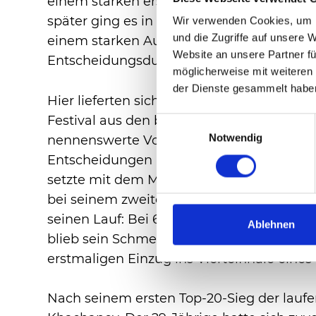
einem starken ersten Aufschlag einen Mat
später ging es in den Tiebreak. Rublev zo
Wir verwenden Cookies, um I
und die Zugriffe auf unsere 
einem starken Aufschlag tatsächlich zum 
Website an unsere Partner fü
Entscheidungsdurchgang.
möglicherweise mit weiteren
der Dienste gesammelt habe
Hier lieferten sich die beiden Akteure e
Festival aus den beiden ersten Sätzen blie
Einwilligungsauswahl
Notwendig
nennenswerte Vorteile herausspielen konn
Entscheidungen her: der Tiebreak. Hier spi
setzte mit dem Mini-Break zum 6:4 den ve
bei seinem zweiten Matchball dann aber 
seinen Lauf: Bei 6:6 setzte Rublev eine e
Ablehnen
blieb sein Schmetterball an der Netzkant
erstmaligen Einzug ins Viertelfinale eines
Nach seinem ersten Top-20-Sieg der laufen