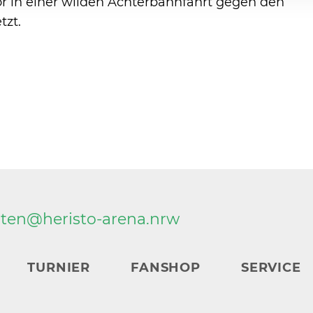
or in einer wilden Achterbahnfahrt gegen den
tzt.
rten@
heristo-arena.
nrw
TURNIER
FANSHOP
SERVICE