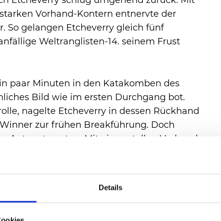
Doch Etcheverry schlug umgehend zurück: Mit
starken Vorhand-Kontern entnervte der
. So gelangen Etcheverry gleich fünf
anfällige Weltranglisten-14. seinem Frust
ein paar Minuten in den Katakomben des
nliches Bild wie im ersten Durchgang bot.
olle, nagelte Etcheverry in dessen Rückhand
-Winner zur frühen Breakführung. Doch
ner Antwort warten. Mit einem tollen Vorhand-
ein, um nur wenig später erneut auf 4:2
Details
ich aber noch einmal auf. Bei 5:3 breakte
null zurück, wehrte ein Spiel später mit
Cookies