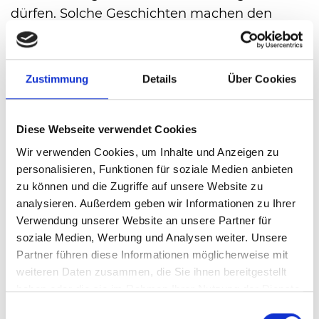
dürfen. Solche Geschichten machen den
besonderen Stellenwert unseres Turniers im
internationalen Tenniskalenderaus.
Gemeinsam mit den Fans freuen wir uns
Zustimmung
Details
Über Cookies
darauf, Alexander Zverev nach seinem
historischen Triumph auf dem Rasen der
Diese Webseite verwendet Cookies
heristo-arena willkommen zu heißen“, sagt
Sven Wortmann, geschäftsführender
Wir verwenden Cookies, um Inhalte und Anzeigen zu
personalisieren, Funktionen für soziale Medien anbieten
Gesellschafter und Vertreter der WORTMANN
zu können und die Zugriffe auf unsere Website zu
AG.
analysieren. Außerdem geben wir Informationen zu Ihrer
Mit Alexander Zverev und Flavio Cobolli
Verwendung unserer Website an unsere Partner für
werden damit beide Finalisten der French
soziale Medien, Werbung und Analysen weiter. Unsere
Open 2026 bei den TERRA WORTMANN
Partner führen diese Informationen möglicherweise mit
OPEN erwartet. Während Zverev in Paris den
weiteren Daten zusammen, die Sie ihnen bereitgestellt
haben oder die sie im Rahmen Ihrer Nutzung der Dienste
ersten Grand-Slam-Titel seiner Karriere
gesammelt haben.
Einwilligungsauswahl
gewann, sorgte auch Cobolli mit seinem