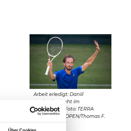
Arbeit erledigt: Daniil
Medvedev steht im
Viertelfinale. Foto: TERRA
WORTMANN OPEN/Thomas F.
Starke
Über Cookies