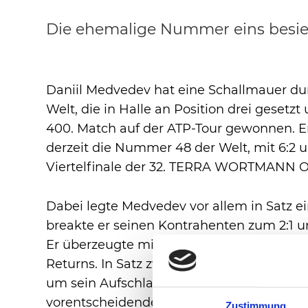
Die ehemalige Nummer eins besieg
Daniil Medvedev hat eine Schallmauer d
Welt, die in Halle an Position drei gesetzt 
400. Match auf der ATP-Tour gewonnen. E
derzeit die Nummer 48 der Welt, mit 6:2 u
Viertelfinale der 32. TERRA WORTMANN 
Dabei legte Medvedev vor allem in Satz ei
breakte er seinen Kontrahenten zum 2:1 u
Er überzeugte mit schnellen Aufschlagspi
Returns. In Satz zwei wurde es ausgeglich
um sein Aufschlagspiel, doch Daniil Medv
vorentscheidenden Spielgewinn. Der Halle
Zustimmung