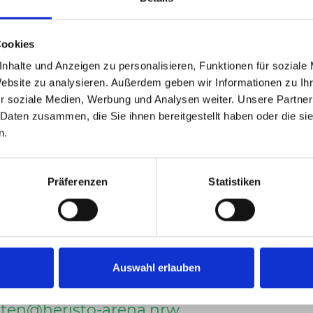
:06 Stunde souverän zum 7:5 aus.
Cookies
 ATP-Turniers erreicht, zum 13. Mal gelang ihm
nhalte und Anzeigen zu personalisieren, Funktionen für soziale
nzösische Spieler: Er baute seine Siegesserie
Website zu analysieren. Außerdem geben wir Informationen zu I
s. Quentin Halys dagegen tut sich weiterhin
r soziale Medien, Werbung und Analysen weiter. Unsere Partner
nun: 2:18.
 Daten zusammen, die Sie ihnen bereitgestellt haben oder die s
n.
Präferenzen
Statistiken
Auswahl erlauben
rten@
heristo-arena.
nrw