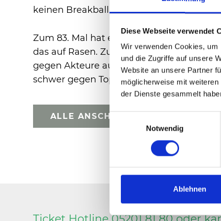
keinen Breakball zuließ, servierte nach 1
Diese Webseite verwendet 
Zum 83. Mal hat er das Viertelfinale eines
Wir verwenden Cookies, um I
das auf Rasen. Zudem liegen Medvedev fra
und die Zugriffe auf unsere 
gegen Akteure aus Frankreich auf zehn au
Website an unsere Partner fü
schwer gegen Top-20-Spieler. Seine Bilanz 
möglicherweise mit weiteren
der Dienste gesammelt habe
ALLE ANSCHAUEN
Einwilligungsauswahl
Notwendig
Ablehnen
Ticket Hotline 05201 81 80 oder
ka