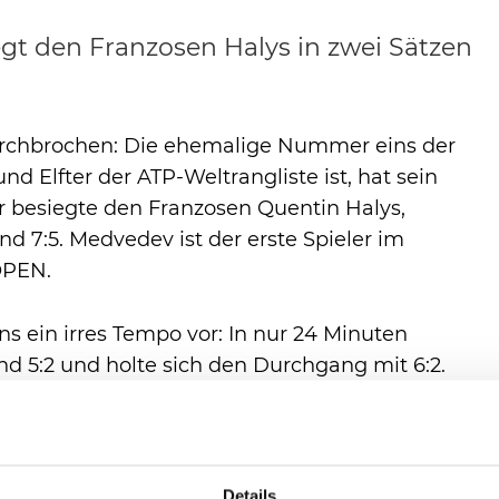
t den Franzosen Halys in zwei Sätzen
urchbrochen: Die ehemalige Nummer eins der
und Elfter der ATP-Weltrangliste ist, hat sein
r besiegte den Franzosen Quentin Halys,
nd 7:5. Medvedev ist der erste Spieler im
OPEN.
ns ein irres Tempo vor: In nur 24 Minuten
nd 5:2 und holte sich den Durchgang mit 6:2.
elen und vielen freien Punkten sowie starken
ener – bis zum Stand von 5:5. Halys kämpfe
edev nutzte den dritten Breakball zum
-Finalist von 2022, der im gesamten Match
Details