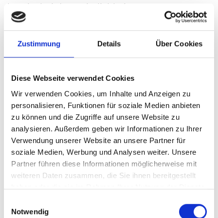
bereits bei den Feierlichkeiten zum
Jubiläumsturnier. Als Partner für den „Tennis-
Magier“ verpflichtete Turnierdirektor Ralf
Zustimmung
Details
Über Cookies
Weber den 43-jährigen Andrei Pavel, der
während seiner Profikarriere lange Jahre
seinen Lebensmittelpunkt im nahen
Diese Webseite verwendet Cookies
Borgholzhausen hatte. Pavel gehörte auch
Wir verwenden Cookies, um Inhalte und Anzeigen zu
dem GERRY WEBER BreakPoint-Team in
personalisieren, Funktionen für soziale Medien anbieten
HalleWestfalen an, spielte zudem in der
zu können und die Zugriffe auf unsere Website zu
Tennis-Bundesliga regelmäßig für den TC
analysieren. Außerdem geben wir Informationen zu Ihrer
Verwendung unserer Website an unsere Partner für
Blau-Weiss Halle. Gegenwärtig wirkt der
soziale Medien, Werbung und Analysen weiter. Unsere
Haller Lokalmatador als rumänischer Davis
Partner führen diese Informationen möglicherweise mit
Cup-Kapitän und unterstützt als Trainer die
weiteren Daten zusammen, die Sie ihnen bereitgestellt
Weltklassespielerin Simona Halep.
haben oder die sie im Rahmen Ihrer Nutzung der Dienste
gesammelt haben.
Einwilligungsauswahl
Bei dieser sonntäglichen Partie der
Notwendig