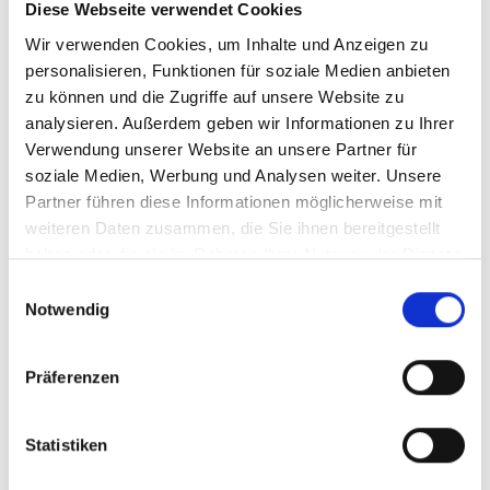
Diese Webseite verwendet Cookies
Mit der neuen heristo-arena beginnt
Wir verwenden Cookies, um Inhalte und Anzeigen zu
zugleich ein weiteres Kapitel in der
personalisieren, Funktionen für soziale Medien anbieten
Geschichte des traditionsreichen
zu können und die Zugriffe auf unsere Website zu
Rasenturniers. Im Zuge dessen wurden die im
analysieren. Außerdem geben wir Informationen zu Ihrer
Jahr 2025 gestarteten Modernisierungsmaßen
Verwendung unserer Website an unsere Partner für
rund um die Turnieranlage weiter
soziale Medien, Werbung und Analysen weiter. Unsere
vorangetrieben. Dazu zählen unter anderem
Partner führen diese Informationen möglicherweise mit
weiteren Daten zusammen, die Sie ihnen bereitgestellt
neue LED-Banden am Oberrang der heristo-
haben oder die sie im Rahmen Ihrer Nutzung der Dienste
arena, ein vollständig modernisierter LED-
gesammelt haben.
Einwilligungsauswahl
Spielertunnel, ein neuer LED-VIP-Tunnel
Notwendig
sowie eine rund 25 Meter lange LED-Bande
an der Fassade der heristo-arena. Darüber
Präferenzen
hinaus wurden die Umkleidebereiche sowie
die Sanitäranlagen renoviert und
modernisiert.
Statistiken
Eine weitere Neuerung ist der neue IKONO