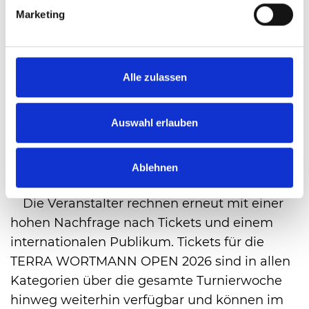
Premium Club in Block A der heristo-arena,
Marketing
der am Turniermittwoch, den 17. Juni offiziell
eingeweiht wird. Der exklusive Hospitality-
Bereich bietet Platz für bis zu 180 Gäste und
Alle zulassen
verbindet hochwertiges Catering mit einem
direkten Blick auf den Centre Court. Zudem
Auswahl erlauben
ermöglicht der IKONO Premium Club einen
unmittelbaren Zugang zu den Sitzplätzen und
schafft damit ein besonderes Premium-
Ablehnen
Erlebnis für Partner, Sponsoren und Besucher.
Die Veranstalter rechnen erneut mit einer
hohen Nachfrage nach Tickets und einem
internationalen Publikum. Tickets für die
TERRA WORTMANN OPEN 2026 sind in allen
Kategorien über die gesamte Turnierwoche
hinweg weiterhin verfügbar und können im