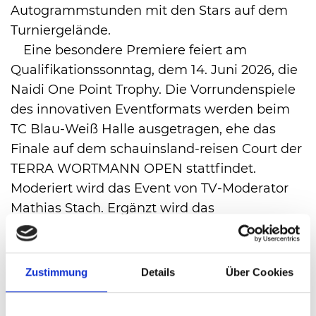
Autogrammstunden mit den Stars auf dem
Turniergelände.
Eine besondere Premiere feiert am
Qualifikationssonntag, dem 14. Juni 2026, die
Naidi One Point Trophy. Die Vorrundenspiele
des innovativen Eventformats werden beim
TC Blau-Weiß Halle ausgetragen, ehe das
Finale auf dem schauinsland-reisen Court der
TERRA WORTMANN OPEN stattfindet.
Moderiert wird das Event von TV-Moderator
Mathias Stach. Ergänzt wird das
Teilnehmerfeld der Naidi One Point Trophy
durch Profispieler, die gemeinsam mit
weiteren Gästen für ein außergewöhnliches
Zustimmung
Details
Über Cookies
Tennis- und Unterhaltungserlebnis sorgen
sollen.