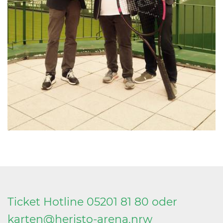
Ticket Hotline 05201 81 80 oder
karten@
heristo-arena.
nrw