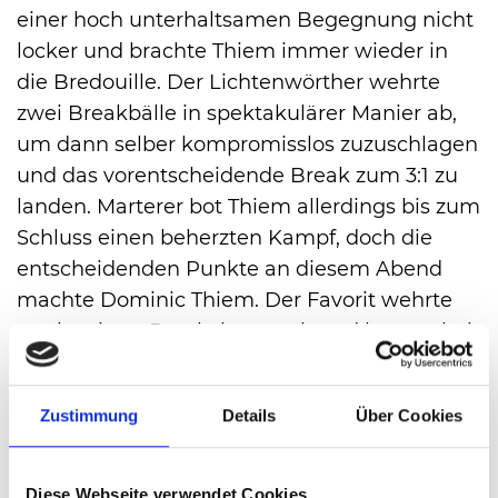
einer hoch unterhaltsamen Begegnung nicht
locker und brachte Thiem immer wieder in
die Bredouille. Der Lichtenwörther wehrte
zwei Breakbälle in spektakulärer Manier ab,
um dann selber kompromisslos zuzuschlagen
und das vorentscheidende Break zum 3:1 zu
landen. Marterer bot Thiem allerdings bis zum
Schluss einen beherzten Kampf, doch die
entscheidenden Punkte an diesem Abend
machte Dominic Thiem. Der Favorit wehrte
zwei weitere Breakchance ab und kannte bei
seinem ersten Matchball keine Gnade.
„Er hat schon viel mehr Matches auf Rasen
Zustimmung
Details
Über Cookies
gespielt als ich und serviert sehr gut. Deshalb
bin ich einfach glücklich, dass ich jetzt in zwei
Sätzen gewonnen habe“, resümierte Thiem
Diese Webseite verwendet Cookies