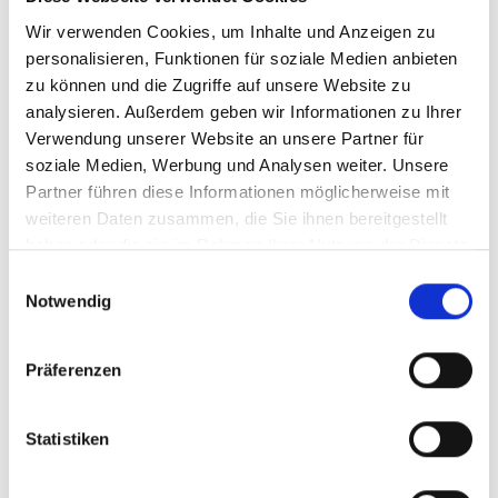
nach seinem Arbeitssieg, Im Achtelfinale
Wir verwenden Cookies, um Inhalte und Anzeigen zu
bekommt er es nun entweder mit Robin
personalisieren, Funktionen für soziale Medien anbieten
Haase (Niederlande) oder dem Spanier David
zu können und die Zugriffe auf unsere Website zu
Ferrer zu tun.
analysieren. Außerdem geben wir Informationen zu Ihrer
Verwendung unserer Website an unsere Partner für
soziale Medien, Werbung und Analysen weiter. Unsere
Partner führen diese Informationen möglicherweise mit
weiteren Daten zusammen, die Sie ihnen bereitgestellt
ALLE ANSCHAUEN
haben oder die sie im Rahmen Ihrer Nutzung der Dienste
gesammelt haben.
Einwilligungsauswahl
Notwendig
Präferenzen
Statistiken