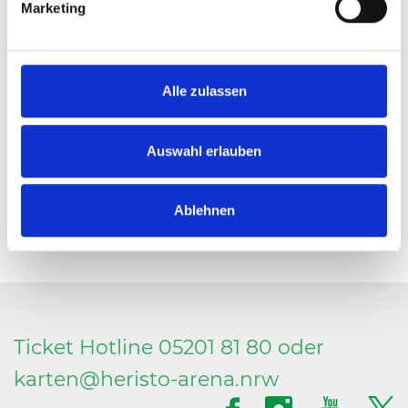
Marketing
Alle zulassen
Dominic Thiem kam gegen Maximilian
Marterer nur schwer ins Spiel, siegte am
Ende aber dennoch in zwei Sätzen. Foto:
Auswahl erlauben
GERRY WEBER OPEN/KET
Ablehnen
Ticket Hotline 05201 81 80 oder
karten@
heristo-arena.
nrw