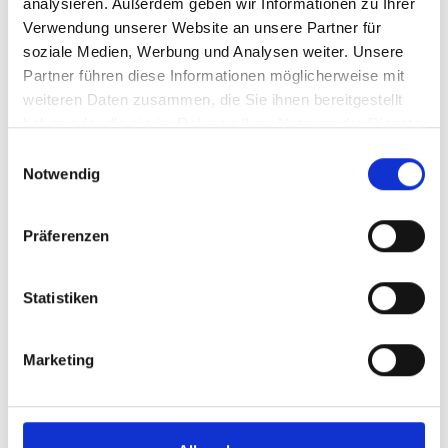
analysieren. Außerdem geben wir Informationen zu Ihrer
ALLE ANSCHAUEN
Verwendung unserer Website an unsere Partner für
soziale Medien, Werbung und Analysen weiter. Unsere
Partner führen diese Informationen möglicherweise mit
weiteren Daten zusammen, die Sie ihnen bereitgestellt
haben oder die sie im Rahmen Ihrer Nutzung der Dienste
gesammelt haben.
Einwilligungsauswahl
Notwendig
Präferenzen
Statistiken
Marketing
Ja, mit mir ist zurechnen: Frances Tiafoe
jubelt über seinen Erstrundensieg gegen
Top-10-Mann Flavio Cobolli. Foto: TERRA
WORTMANN OPEN/Breakpoint Images