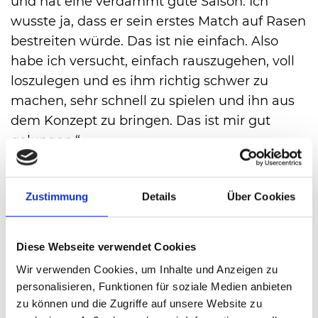
und hat eine verdammt gute Saison. Ich
wusste ja, dass er sein erstes Match auf Rasen
bestreiten würde. Das ist nie einfach. Also
habe ich versucht, einfach rauszugehen, voll
loszulegen und es ihm richtig schwer zu
machen, sehr schnell zu spielen und ihn aus
dem Konzept zu bringen. Das ist mir gut
gelungen.“
Cobolli-Fans müssen auf ihren Liebling aber
nicht ganz verzichten. Schon am Dienstag ist
Zustimmung
Details
Über Cookies
der Italiener an der Seite von Ben Shelton
(USA) im Doppel gefordert (viertes Match auf
dem schauinsland-reisen Court). Gegner sind
Diese Webseite verwendet Cookies
die an Position drei gesetzten Adam Pavlasek
Wir verwenden Cookies, um Inhalte und Anzeigen zu
(CZE) und Andrea Vavassori (ITA).
personalisieren, Funktionen für soziale Medien anbieten
zu können und die Zugriffe auf unsere Website zu