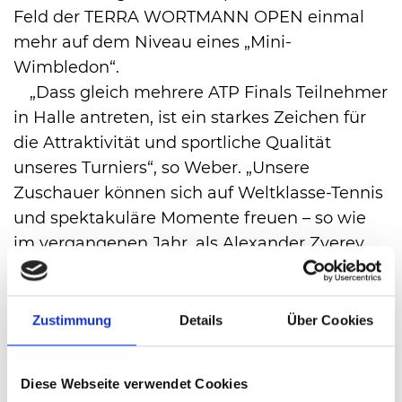
Feld der TERRA WORTMANN OPEN einmal
mehr auf dem Niveau eines „Mini-
Wimbledon“.
„Dass gleich mehrere ATP Finals Teilnehmer
in Halle antreten, ist ein starkes Zeichen für
die Attraktivität und sportliche Qualität
unseres Turniers“, so Weber. „Unsere
Zuschauer können sich auf Weltklasse-Tennis
und spektakuläre Momente freuen – so wie
im vergangenen Jahr, als Alexander Zverev
im Halbfinalegegen Daniil Medvedev den
offiziellen „
ATP Shot of the Year 2025
“ spielte.
Solche Szenen machen Halle zu einem
Zustimmung
Details
Über Cookies
besonderen Ort im Tennisjahr.“
Digitaler Erfolg: Social-Media-
Diese Webseite verwendet Cookies
Performance erreicht neue Höchstwerte