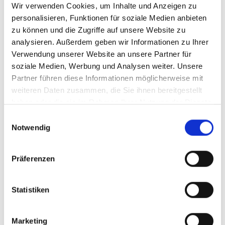
Wir verwenden Cookies, um Inhalte und Anzeigen zu
Das Social Media Team der TERRA
personalisieren, Funktionen für soziale Medien anbieten
WORTMANN OPEN erzielte Rekordzahlen.
zu können und die Zugriffe auf unsere Website zu
Die erfolgreichste Social-Media-Performance
analysieren. Außerdem geben wir Informationen zu Ihrer
in der Geschichte von den TERRA
Verwendung unserer Website an unsere Partner für
WORTMANN OPEN verzeichnet ein
soziale Medien, Werbung und Analysen weiter. Unsere
Partner führen diese Informationen möglicherweise mit
Rekordwachstum an Followern sowie
weiteren Daten zusammen, die Sie ihnen bereitgestellt
herausragende Zahlen an Engagement und
haben oder die sie im Rahmen Ihrer Nutzung der Dienste
Interaktionen auf allen Social-Media-
gesammelt haben.
Einwilligungsauswahl
Plattformen. Während des Turniers konnten
Notwendig
die TERRA WORTMANN OPEN auf Instagram
einen Follower-Zuwachs von 16.118 auf 50.547
Präferenzen
verzeichnen. Insgesamt erreichten Inhalte auf
den Meta-Plattformen (Facebook &
Statistiken
Instagram) 19,3 Millionen Views. Auf allen
Social-Media-Kanälen wurden 1.155 Beiträge
und Stories veröffentlicht, darunter
Marketing