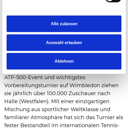
hochwertiger Content für Sponsoren, das
Turnier selbst sowie spielerbezogene Inhalte.
Auch auf TikTok erzielte der Kanal im ersten
Alle zulassen
Nutzungsjahr 1.157 neue Follower.
Über die TERRA WORTMANN OPEN
Auswahl erlauben
Die TERRA WORTMANN OPEN zählen seit
mehr als drei Jahrzehnten zu den
traditionsreichsten und beliebtesten
Ablehnen
Rasenturnieren der ATP Tour. Als offizielles
ATP-500-Event und wichtigstes
Vorbereitungsturnier auf Wimbledon ziehen
sie jährlich über 100.000 Zuschauer nach
Halle (Westfalen). Mit einer einzigartigen
Mischung aus sportlicher Weltklasse und
familiärer Atmosphäre hat sich das Turnier als
fester Bestandteil im internationalen Tennis-