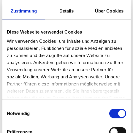
Daumenschrauben an und erspielte sich vier
Breakchancen. Mit einem Doppelfehler gab
Zustimmung
Details
Über Cookies
Kopriva dem Druck schließlich nach. Bei
eigenem Aufschlag ließ der Hamburger
Diese Webseite verwendet Cookies
nichts mehr anbrennen, legte sogar noch ein
Wir verwenden Cookies, um Inhalte und Anzeigen zu
Break nach und verwandelte schließlich
personalisieren, Funktionen für soziale Medien anbieten
seinen ersten Matchball zum 6:2.
zu können und die Zugriffe auf unsere Website zu
In der zweiten Runde kommt es am
analysieren. Außerdem geben wir Informationen zu Ihrer
Donnerstag nun zum mit Spannung
Verwendung unserer Website an unsere Partner für
erwarteten deutschen Duell gegen Yannick
soziale Medien, Werbung und Analysen weiter. Unsere
Hanfmann, der bei seinem 6:2, 6:2-Erfolg über
Partner führen diese Informationen möglicherweise mit
weiteren Daten zusammen, die Sie ihnen bereitgestellt
Shootingstar Joao Fonseca eine überragende
haben oder die sie im Rahmen Ihrer Nutzung der Dienste
Leistung zeigte. Das bisher einzige
gesammelt haben.
Einwilligungsauswahl
Aufeinandertreffen der beiden auf Tour-Ebene
Notwendig
ging in München 2018 in drei Sätzen an
Zverev.
Präferenzen