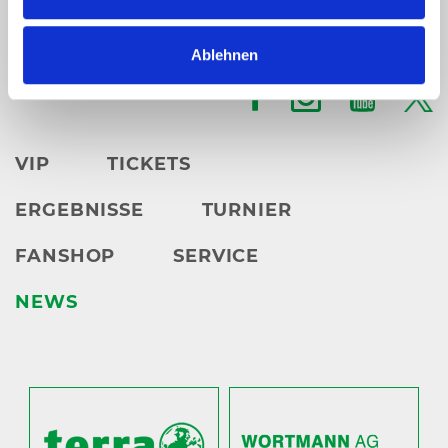
Ticket Hotline 05201 81 80 oder
Ablehnen
karten@
heristo-arena.
nrw
VIP
TICKETS
ERGEBNISSE
TURNIER
FANSHOP
SERVICE
NEWS