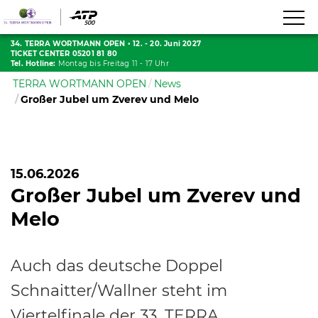
34. TERRA WORTMANN OPEN
•
12. - 20. Juni 2027
TICKET CENTER 05201 81 80
Tel. Hotline:
Montag bis Freitag 11 - 17 Uhr
TERRA WORTMANN OPEN
News
Großer Jubel um Zverev und Melo
15.06.2026
Großer Jubel um Zverev und
Melo
Auch das deutsche Doppel
Schnaitter/Wallner steht im
Viertelfinale der 33. TERRA