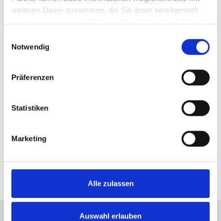
weiteren Daten zusammen, die Sie ihnen bereitgestellt
haben oder die sie im Rahmen Ihrer Nutzung der Dienste
gesammelt haben.
Einwilligungsauswahl
Notwendig
Präferenzen
Statistiken
Marcelo Melo (l.) und Alexander Zverev sind
Doppelpartner und Freunde. Foto: TERRA
Marketing
WORTMANN OPEN/Alyssa van Heyst
Alle zulassen
Auswahl erlauben