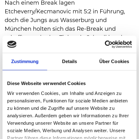
Nach einem Break lagen
Etcheverry/Kecmanovic mit 5:2 in Führung,
doch die Jungs aus Wasserburg und
München holten sich das Re-Break und
schafften es in den Tiebreak. Schnell lag das
deutsche Doppel mit 5:1 vorne, das
Entscheidungsspiel gewann es
Zustimmung
Details
Über Cookies
schlussendlich sicher mit 7:4. In Durchgang
zwei breakten Schnaitter/Wallner zum 4:2
und holten sich den Satz mit 6:3.
Diese Webseite verwendet Cookies
Wir verwenden Cookies, um Inhalte und Anzeigen zu
personalisieren, Funktionen für soziale Medien anbieten
ALLE ANSCHAUEN
zu können und die Zugriffe auf unsere Website zu
analysieren. Außerdem geben wir Informationen zu Ihrer
Verwendung unserer Website an unsere Partner für
soziale Medien, Werbung und Analysen weiter. Unsere
Partner führen diese Informationen möglicherweise mit