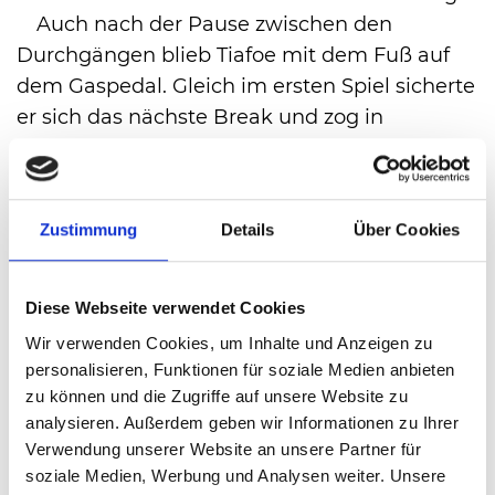
Auch nach der Pause zwischen den
Durchgängen blieb Tiafoe mit dem Fuß auf
dem Gaspedal. Gleich im ersten Spiel sicherte
er sich das nächste Break und zog in
Windeseile auf 2:0 davon. Fritz gelang es in
der Folge weiterhin nicht, Tiafoe bei dessen
Aufschlag in Bedrängnis zu bringen. Und so
Zustimmung
Details
Über Cookies
war es, dass der Weltranglisten-26. (der Sieg
hebt ihn auf Rang 19) bereits nach einer
guten Stunde zum Match servierte.
Diese Webseite verwendet Cookies
Mit einem tollen Rückhand-Winner die
Wir verwenden Cookies, um Inhalte und Anzeigen zu
Linie herunter schnappte Tiafoe sich seinen
personalisieren, Funktionen für soziale Medien anbieten
ersten Matchball, den er nach gerade einmal
zu können und die Zugriffe auf unsere Website zu
analysieren. Außerdem geben wir Informationen zu Ihrer
1:07 Stunde mit einer krachenden Vorhand
Verwendung unserer Website an unsere Partner für
veredelte. Anschließend kannte der Jubel mit
soziale Medien, Werbung und Analysen weiter. Unsere
Trainer, Familie und Freunden über den