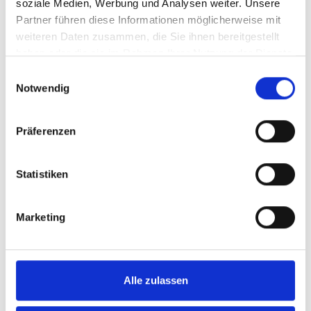
soziale Medien, Werbung und Analysen weiter. Unsere
Partner führen diese Informationen möglicherweise mit
weiteren Daten zusammen, die Sie ihnen bereitgestellt
haben oder die sie im Rahmen Ihrer Nutzung der Dienste
gesammelt haben.
Einwilligungsauswahl
Notwendig
18.06.2024
Doppel-Aus vor vollem Haus
Präferenzen
Alexander Zverev scheitert mit Partner
Andrey Rublev in der ersten Runde
Statistiken
LESEN
Marketing
Alle zulassen