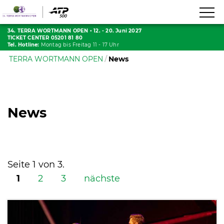
34. TERRA WORTMANN OPEN
•
12. - 20. Juni 2027
TICKET CENTER 05201 81 80
Tel. Hotline:
Montag bis Freitag 11 - 17 Uhr
TERRA WORTMANN OPEN
News
News
Seite 1 von 3.
1
2
3
nächste