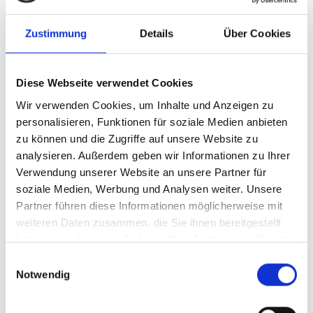
Zustimmung
Details
Über Cookies
Diese Webseite verwendet Cookies
Wir verwenden Cookies, um Inhalte und Anzeigen zu
personalisieren, Funktionen für soziale Medien anbieten
zu können und die Zugriffe auf unsere Website zu
analysieren. Außerdem geben wir Informationen zu Ihrer
Verwendung unserer Website an unsere Partner für
soziale Medien, Werbung und Analysen weiter. Unsere
Partner führen diese Informationen möglicherweise mit
15.06.2022
weiteren Daten zusammen, die Sie ihnen bereitgestellt
Erst die Arbeit, dann das
haben oder die sie im Rahmen Ihrer Nutzung der Dienste
gesammelt haben.
Vergnügen
Einwilligungsauswahl
Notwendig
ATP-Stars entspannen beim Players‘
Barbecue in lockerer Atmosphäre