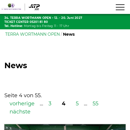
34. TERRA WORTMANN OPEN
•
12. - 20. Juni 2027
TICKET CENTER 05201 81 80
Tel. Hotline:
Montag bis Freitag 11 - 17 Uhr
TERRA WORTMANN OPEN
News
News
Seite 4 von 55.
vorherige
…
3
4
5
…
55
nächste